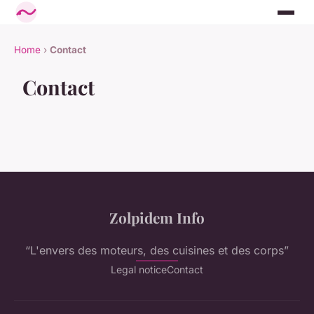
Home
›
Contact
Contact
Zolpidem Info
“L'envers des moteurs, des cuisines et des corps”
Legal notice
Contact